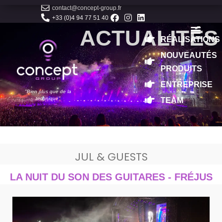
contact@concept-group.fr
+33 (0)4 94 77 51 40
ACTUALITÉS
RÉALISATIONS
NOUVEAUTÉS
PRODUITS
ENTREPRISE
"Bien plus que de la
technique"
TEAM
JUL & GUESTS
LA NUIT DU SON DES GUITARES - FRÉJUS