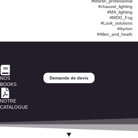
#Martin_professional
#chauvet_lighting
#MA_lighting
#MDG_Fog
#Look_solutions
#Ayrton
#Allen_and_heath
NOS
Demande de devis
BOOKS
NOTRE
CATALOGUE