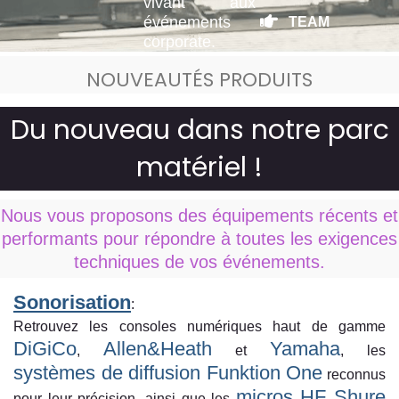
vivant aux
événements
TEAM
corporate.
NOUVEAUTÉS PRODUITS
Du nouveau dans notre parc
matériel !
Nous vous proposons des équipements récents et
performants pour répondre à toutes les exigences
techniques de vos événements.
Sonorisation
:
Retrouvez les consoles numériques haut de gamme
DiGiCo
Allen&Heath
Yamaha
,
et
, les
systèmes de diffusion Funktion One
reconnus
micros HF Shure
pour leur précision, ainsi que les