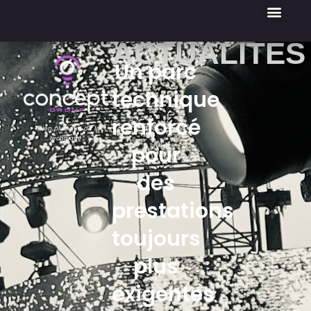
contact@concept-group.fr
+33 (0)4 94 77 51 40
ACTUALITÉS
Un parc
technique
renforcé
"Bien plus que de la
technique"
pour
des
prestations
toujours
plus
exigentes