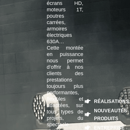
écrans HD,
moteurs 1T,
poutres
carrées,
armoires
électriques
630A…
Cette montée
en puissance
nous permet
d’offrir à nos
clients des
prestations
toujours plus
performantes,
flexibles et
RÉALISATIONS
adaptées, sur
NOUVEAUTÉS
tous types de
projets, du
PRODUITS
spectacle
ENTREPRISE