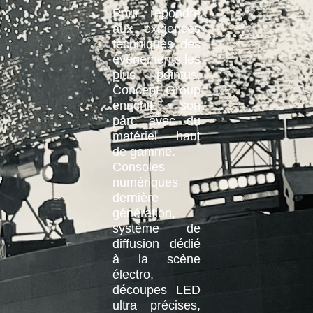
Pour répondre
aux exigences
techniques des
événements les
plus pointus,
Concept Group
enrichit son
parc avec du
matériel haut
de gamme.
Consoles
numériques
dernière
génération,
système de
diffusion dédié
à la scène
électro,
découpes LED
ultra précises,