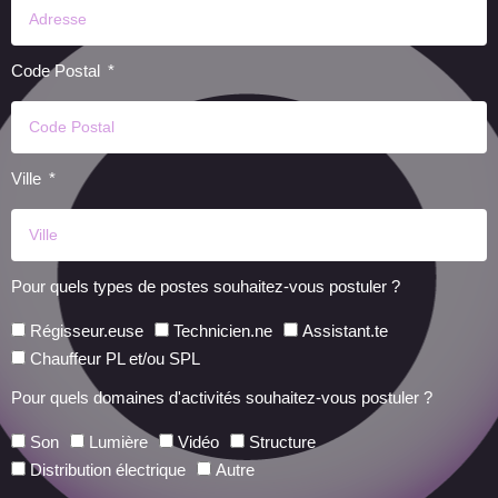
Code Postal
Ville
Pour quels types de postes souhaitez-vous postuler ?
Régisseur.euse
Technicien.ne
Assistant.te
Chauffeur PL et/ou SPL
Pour quels domaines d'activités souhaitez-vous postuler ?
Son
Lumière
Vidéo
Structure
Distribution électrique
Autre