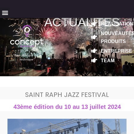
contact@concept-group.fr
+33 (0)4 94 77 51 40
ACTUALITÉS
RÉALISATION
NOUVEAUTÉ
PRODUITS
ENTREPRISE
"Bien plus que de la
technique"
TEAM
SAINT RAPH JAZZ FESTIVAL
43ème édition du 10 au 13 juillet 2024