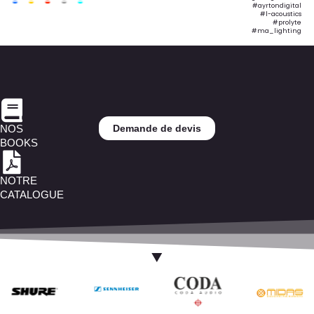
#ayrtondigital
#l-acoustics
#prolyte
#ma_lighting
NOS
Demande de devis
BOOKS
NOTRE
CATALOGUE