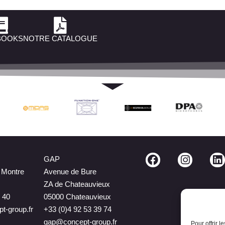
BOOKS
NOTRE CATALOGUE
GAP
a Montre
Avenue de Bure
ZA de Chateauvieux
 40
05000 Chateauvieux
t-group.fr
+33 (0)4 92 53 39 74
gap@concept-group.fr
Pour offrir 